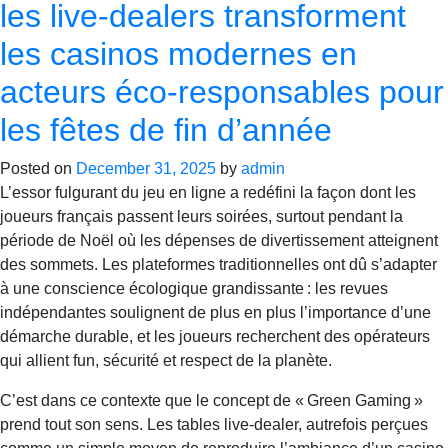
les live‑dealers transforment
les casinos modernes en
acteurs éco‑responsables pour
les fêtes de fin d’année
Posted on
December 31, 2025
by
admin
L’essor fulgurant du jeu en ligne a redéfini la façon dont les
joueurs français passent leurs soirées, surtout pendant la
période de Noël où les dépenses de divertissement atteignent
des sommets. Les plateformes traditionnelles ont dû s’adapter
à une conscience écologique grandissante : les revues
indépendantes soulignent de plus en plus l’importance d’une
démarche durable, et les joueurs recherchent des opérateurs
qui allient fun, sécurité et respect de la planète.
C’est dans ce contexte que le concept de « Green Gaming »
prend tout son sens. Les tables live‑dealer, autrefois perçues