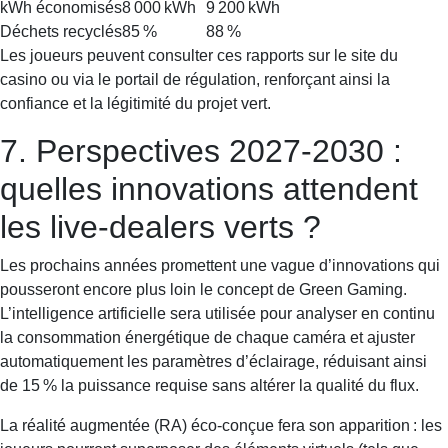
kWh économisés
8 000 kWh
9 200 kWh
Déchets recyclés
85 %
88 %
Les joueurs peuvent consulter ces rapports sur le site du
casino ou via le portail de régulation, renforçant ainsi la
confiance et la légitimité du projet vert.
7. Perspectives 2027‑2030 :
quelles innovations attendent
les live‑dealers verts ?
Les prochains années promettent une vague d’innovations qui
pousseront encore plus loin le concept de Green Gaming.
L’intelligence artificielle sera utilisée pour analyser en continu
la consommation énergétique de chaque caméra et ajuster
automatiquement les paramètres d’éclairage, réduisant ainsi
de 15 % la puissance requise sans altérer la qualité du flux.
La réalité augmentée (RA) éco‑conçue fera son apparition : les