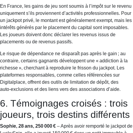
En France, les gains de jeu sont soumis à l’impôt sur le revenu
uniquement s’ils proviennent d’activités professionnelles. Pour
un jackpot privé, le montant est généralement exempt, mais les
intérêts générés par le placement du capital sont imposables.
Les joueurs doivent donc déclarer les revenus issus de
placements ou de revenus passifs.
Le risque de dépendance ne disparaît pas après le gain ; au
contraire, certains gagnants développent une « addiction à la
richesse », cherchant à reproduire le frisson du jackpot. Les
plateformes responsables, comme celles référencées sur
Digitalplace, offrent des outils de limitation de dépôt, des
auto‑exclusions et des liens vers des associations d’aide.
6. Témoignages croisés : trois
joueurs, trois destins différents
Sophie, 28 ans, 250 000 €
– Après avoir remporté le jackpot de