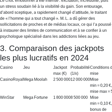
Le choc émotionnel a été intense : excitation, incrédulité, puis
un stress soudain lié à la visibilité du gain. Son entourage,
d’abord sceptique, a rapidement changé d’attitude, le traitant
de « l’homme qui a tout changé ». M. L. a dû gérer des
sollicitations de proches et de médias locaux, ce qui l’a poussé
à instaurer des limites de communication et à se confier à un
psychologue spécialisé dans les addictions liées au jeu.
3. Comparaison des jackpots
les plus lucratifs en 2024
Casino
Jeu
Jackpot
Probabilité
Conditions 
max (€)
(1/x)
mise
CasinoRoyal
Mega Moolah
2 500 000
12 000 000
Mise
min = 0,20 €,
mise max = 
WinStar
Mega Fortune
1 800 000
8 500 000
Mise
min = 0,10 €,
bonus de