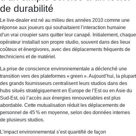
de durabilité
Le live‑dealer est né au milieu des années 2010 comme une
réponse aux joueurs qui souhaitaient l’interaction humaine
d’un vrai croupier sans quitter leur canapé. Initialement, chaque
opérateur installait son propre studio, souvent dans des lieux
coûteux et énergivores, avec des déplacements fréquents de
techniciens et de matériel.
La prise de conscience environnementale a déclenché une
transition vers des plateformes « green ». Aujourd’hui, la plupart
des grands fournisseurs centralisent leurs studios dans des
hubs situés stratégiquement en Europe de l’Est ou en Asie du
Sud‑Est, où l’accès aux énergies renouvelables est plus
abordable. Cette mutualisation réduit les déplacements de
personnel de 45 % en moyenne, selon des données internes
de plusieurs studios.
L’impact environnemental s’est quantifié de façon