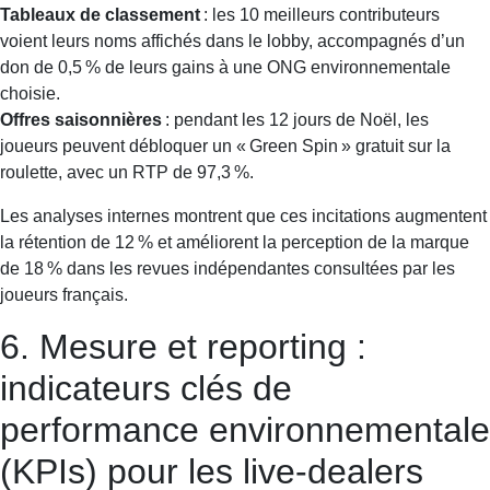
Tableaux de classement
: les 10 meilleurs contributeurs
voient leurs noms affichés dans le lobby, accompagnés d’un
don de 0,5 % de leurs gains à une ONG environnementale
choisie.
Offres saisonnières
: pendant les 12 jours de Noël, les
joueurs peuvent débloquer un « Green Spin » gratuit sur la
roulette, avec un RTP de 97,3 %.
Les analyses internes montrent que ces incitations augmentent
la rétention de 12 % et améliorent la perception de la marque
de 18 % dans les revues indépendantes consultées par les
joueurs français.
6. Mesure et reporting :
indicateurs clés de
performance environnementale
(KPIs) pour les live‑dealers