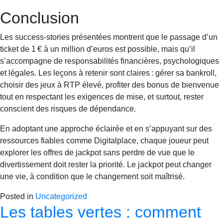
Conclusion
Les success‑stories présentées montrent que le passage d’un
ticket de 1 € à un million d’euros est possible, mais qu’il
s’accompagne de responsabilités financières, psychologiques
et légales. Les leçons à retenir sont claires : gérer sa bankroll,
choisir des jeux à RTP élevé, profiter des bonus de bienvenue
tout en respectant les exigences de mise, et surtout, rester
conscient des risques de dépendance.
En adoptant une approche éclairée et en s’appuyant sur des
ressources fiables comme Digitalplace, chaque joueur peut
explorer les offres de jackpot sans perdre de vue que le
divertissement doit rester la priorité. Le jackpot peut changer
une vie, à condition que le changement soit maîtrisé.
Posted in
Uncategorized
Les tables vertes : comment