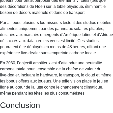
joueurs pourront superposer des éléments virtuels (tels que
des décorations de Noël) sur la table physique, éliminant le
besoin de décors matériels et donc de transport.
Par ailleurs, plusieurs fournisseurs testent des studios mobiles
alimentés uniquement par des panneaux solaires pliables,
destinés aux marchés émergents d’Amérique latine et d’Afrique
où l’accès aux data‑centers verts est limité. Ces studios
pourraient être déployés en moins de 48 heures, offrant une
expérience live‑dealer sans empreinte carbone locale.
En 2030, l’objectif ambitieux est d’atteindre une neutralité
carbone totale pour l’ensemble de la chaîne de valeur du
live‑dealer, incluant le hardware, le transport, le cloud et même
les bonus offerts aux joueurs. Une telle vision place le jeu en
ligne au cœur de la lutte contre le changement climatique,
même pendant les fêtes les plus consuméristes.
Conclusion