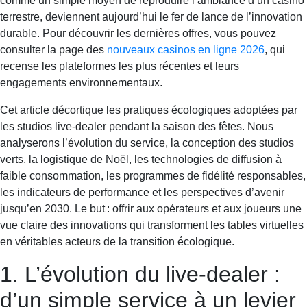
comme un simple moyen de reproduire l’ambiance d’un casino
terrestre, deviennent aujourd’hui le fer de lance de l’innovation
durable. Pour découvrir les dernières offres, vous pouvez
consulter la page des
nouveaux casinos en ligne 2026
, qui
recense les plateformes les plus récentes et leurs
engagements environnementaux.
Cet article décortique les pratiques écologiques adoptées par
les studios live‑dealer pendant la saison des fêtes. Nous
analyserons l’évolution du service, la conception des studios
verts, la logistique de Noël, les technologies de diffusion à
faible consommation, les programmes de fidélité responsables,
les indicateurs de performance et les perspectives d’avenir
jusqu’en 2030. Le but : offrir aux opérateurs et aux joueurs une
vue claire des innovations qui transforment les tables virtuelles
en véritables acteurs de la transition écologique.
1. L’évolution du live‑dealer :
d’un simple service à un levier