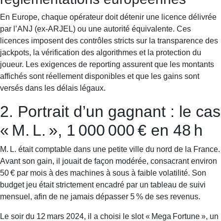
En Europe, chaque opérateur doit détenir une licence délivrée
par l’ANJ (ex‑ARJEL) ou une autorité équivalente. Ces
licences imposent des contrôles stricts sur la transparence des
jackpots, la vérification des algorithmes et la protection du
joueur. Les exigences de reporting assurent que les montants
affichés sont réellement disponibles et que les gains sont
versés dans les délais légaux.
2. Portrait d’un gagnant : le cas
« M. L. », 1 000 000 € en 48 h
M. L. était comptable dans une petite ville du nord de la France.
Avant son gain, il jouait de façon modérée, consacrant environ
50 € par mois à des machines à sous à faible volatilité. Son
budget jeu était strictement encadré par un tableau de suivi
mensuel, afin de ne jamais dépasser 5 % de ses revenus.
Le soir du 12 mars 2024, il a choisi le slot « Mega Fortune », un