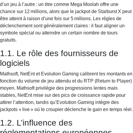
d’un jeu à l’autre : un titre comme Mega Moolah offre une
chance sur 12 millions, alors que le jackpot de Starburst X peut
être atteint à raison d’une fois sur 5 millions. Les règles de
déclenchement sont généralement claires : il faut aligner un
symbole spécial ou atteindre un certain nombre de tours
gratuits.
1.1. Le rôle des fournisseurs de
logiciels
Mathsoft, NetEnt et Evolution Gaming calibrent les montants en
fonction du volume de jeu attendu et du RTP (Return to Player)
moyen. Mathsoft privilégie des progressions lentes mais
stables, NetEnt mise sur des pics de croissance rapide pour
attirer l’attention, tandis qu’Evolution Gaming intègre des
jackpots « live » où le croupier déclenche le gain en temps réel.
1.2. L’influence des
réglementations européennes