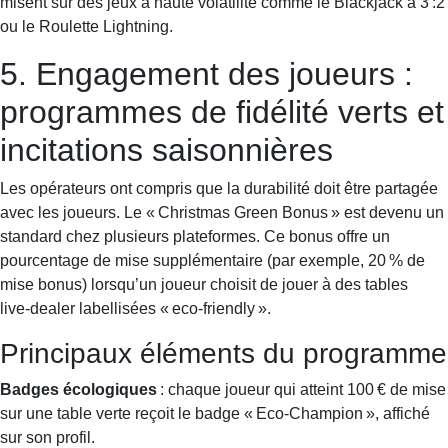
misent sur des jeux à haute volatilité comme le Blackjack à 3 :2
ou le Roulette Lightning.
5. Engagement des joueurs :
programmes de fidélité verts et
incitations saisonnières
Les opérateurs ont compris que la durabilité doit être partagée
avec les joueurs. Le « Christmas Green Bonus » est devenu un
standard chez plusieurs plateformes. Ce bonus offre un
pourcentage de mise supplémentaire (par exemple, 20 % de
mise bonus) lorsqu’un joueur choisit de jouer à des tables
live‑dealer labellisées « eco‑friendly ».
Principaux éléments du programme
Badges écologiques
: chaque joueur qui atteint 100 € de mise
sur une table verte reçoit le badge « Eco‑Champion », affiché
sur son profil.